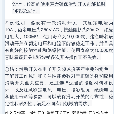
设计，较高的使用寿命确保滑动开关能够长时
间稳定运行。
举例说明，假设有一款滑动开关，其额定电流为
10A，额定电压为250V AC，接触阻抗为20mΩ，绝缘
电阻大于100MΩ，使用寿命为10,000次。这意味着该
滑动开关在额定电压和电流下能够稳定工作，并且具
有良好的接触性能和绝缘性能。使用寿命为10,000次
意味着该开关能够经受多次开关操作而不失效。
总结：滑动开关在电子开关领域扮演着重要的角色。
了解其工作原理和关注性能参数对于正确选择和应用
滑动开关至关重要。通过选择适当的接触材料和设
计，以及注意额定电流、电压、接触阻抗、绝缘电阻
和使用寿命等参数，可以确保滑动开关的可靠性、稳
定性和耐久性，满足不同应用领域的需求。
此文关键字：
滑动开关,滑动开关工作原理,滑动开关性能参