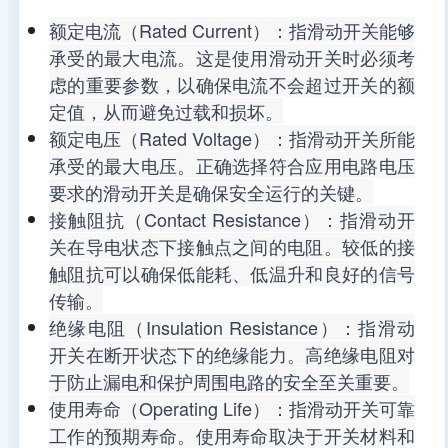
额定电流（Rated Current）：指滑动开关能够
承受的最大电流。这是使用滑动开关时必须考
虑的重要参数，以确保电流不会超过开关的额
定值，从而避免过载和损坏。
额定电压（Rated Voltage）：指滑动开关所能
承受的最大电压。正确选择符合应用电路电压
要求的滑动开关是确保安全运行的关键。
接触阻抗（Contact Resistance）：指滑动开
关在导电状态下接触点之间的电阻。较低的接
触阻抗可以确保低能耗、低温升和良好的信号
传输。
绝缘电阻（Insulation Resistance）：指滑动
开关在断开状态下的绝缘能力。高绝缘电阻对
于防止漏电和保护周围电路的安全至关重要。
使用寿命（Operating Life）：指滑动开关可靠
工作的预期寿命。使用寿命取决于开关材料和