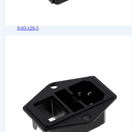
S-03-12S-5