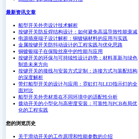
最新资讯文章
船型开关外壳设计技术解析
按键开关防反焊结构设计：如何避免高温导致性能衰减
电源插座端子设计解析：铜镀锡材料的应用与实践
金属按键开关防抖动设计的工程实践与优化思路
铜镀银端子在保险丝座中的性能与应用
按键开关的环保与可持续性设计趋势：材料革新与绿色
制造未来方向
按键开关的接线与安装方式定制：连接方式与装配结构
的深度解析
带灯船型开关的设计与应用：霓虹灯与LED指示灯的全
面对比
船型开关外壳材质在不同环境中的适配性分析
拨动开关的小型化与高密度安装：可靠性与PCB布局优
化的工程实践
您的浏览历史
关于滑动开关的工作原理和性能参数的介绍