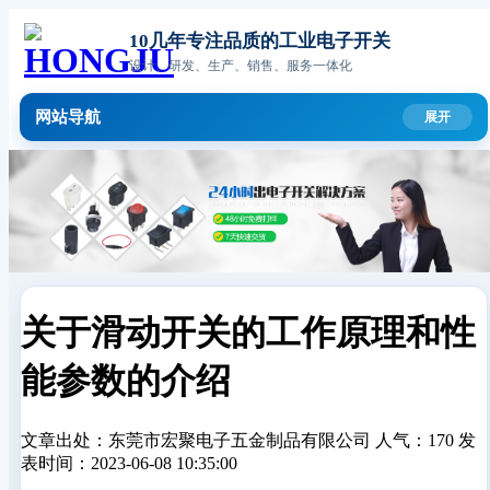
10几年专注品质的工业电子开关
设计、研发、生产、销售、服务一体化
网站导航
关于滑动开关的工作原理和性
能参数的介绍
文章出处：东莞市宏聚电子五金制品有限公司
人气：170
发
表时间：2023-06-08 10:35:00