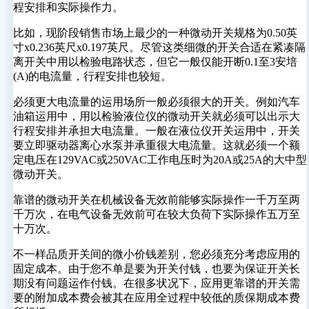
程安排和实际操作力。
比如，现阶段销售市场上最少的一种微动开关规格为0.50英
寸x0.236英尺x0.197英尺。尽管这类细微的开关合适在紧凑隔
离开关中用以检验电路状态，但它一般仅能开断0.1至3安培
(A)的电流量，行程安排也较短。
必须更大电流量的运用场所一般必须很大的开关。例如汽车
油箱运用中，用以检验液位仪的微动开关就必须可以出示大
行程安排并承担大电流量。一般在液位仪开关运用中，开关
要立即驱动器离心水泵并承重很大电流量。这就必须一个额
定电压在129VAC或250VAC工作电压时为20A或25A的大中型
微动开关。
靠谱的微动开关在机械设备无效前能够实际操作一千万至两
千万次，在电气设备无效前可在较大负荷下实际操作五万至
十万次。
不一样品质开关间的微小价钱差别，您必须充分考虑应用的
固定成本。由于您不单是要为开关付钱，也要为保证开关长
期没有问题运作付钱。在很多状况下，应用更靠谱的开关需
要的附加成本费会被其在应用全过程中较低的质保期成本费