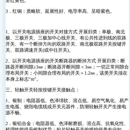
呈红黄色。
3．红铜：质略软、延展性好、电导率高、呈暗紫色。
1、以开关电源插座的开关对接方式 开展归类：单极、南北
极、三极开关、三极加中心线开关、有公共性进到线的双路
开关、有一个断掉方向的双路开关、南北极双路开关按键开
关、双路调速开关(或中往开关)。
2、以开关电源插座的开关断路器的断掉方式 开展归类：断
路器开断间隙≥3㎜；断路器开断间隙＜3㎜；一切正常间隙合
理布局开关；小间隙合理布局的开关＞1.2㎜，该类开关须在
本身上标志"m"。
三、轻触开关轻按按键开关接触点：
1、银制：电阻器低、色泽绵软、溶点低、易空气氧化、易产
生电孤、烧毁电缆线或开关元器件，防潮轻触开关产生接电
源不畅。
2．银铝合金：电阻器低、色泽耐磨损、溶点高、抗氧化性、
梳理性能提升银制优异；贴片轻触开关的维护保养专业知