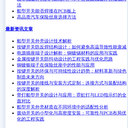
法
船型开关能否焊接在PCB板上
高品质汽车保险丝座选择方法
最新资讯文章
船型开关外壳设计技术解析
按键开关防反焊结构设计：如何避免高温导致性能衰减
电源插座端子设计解析：铜镀锡材料的应用与实践
金属按键开关防抖动设计的工程实践与优化思路
铜镀银端子在保险丝座中的性能与应用
按键开关的环保与可持续性设计趋势：材料革新与绿色
制造未来方向
按键开关的接线与安装方式定制：连接方式与装配结构
的深度解析
带灯船型开关的设计与应用：霓虹灯与LED指示灯的全
面对比
船型开关外壳材质在不同环境中的适配性分析
拨动开关的小型化与高密度安装：可靠性与PCB布局优
化的工程实践