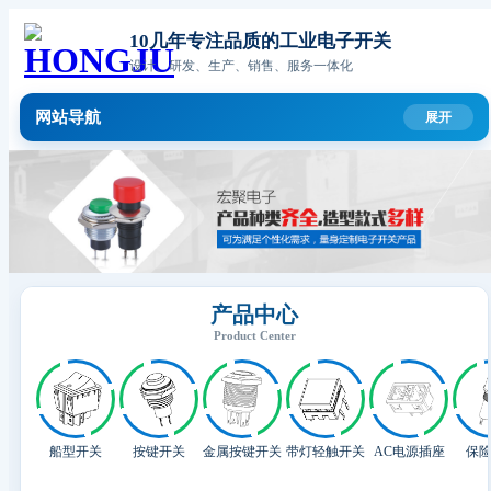
10几年专注品质的工业电子开关
设计、研发、生产、销售、服务一体化
网站导航
产品中心
Product Center
船型开关
按键开关
金属按键开关
带灯轻触开关
AC电源插座
保