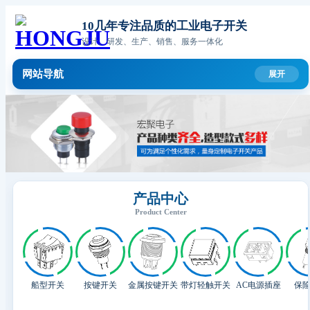
10几年专注品质的工业电子开关
设计、研发、生产、销售、服务一体化
网站导航
产品中心
Product Center
船型开关
按键开关
金属按键开关
带灯轻触开关
AC电源插座
保