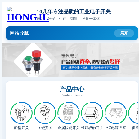
10几年专注品质的工业电子开关
设计、研发、生产、销售、服务一体化
网站导航
产品中心
Product Center
船型开关
按键开关
金属按键开关
带灯轻触开关
AC电源插座
保