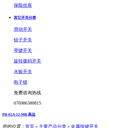
保险丝座
其它开关分类
滑动开关
钮子开关
琴键开关
旋转拨码开关
水银开关
电子锁
免费咨询热线
076986380815
PB-02A-12-MR 高边
您的位置：
首页
»
主要产品分类
»
金属按键开关