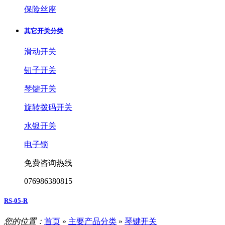
保险丝座
其它开关分类
滑动开关
钮子开关
琴键开关
旋转拨码开关
水银开关
电子锁
免费咨询热线
076986380815
RS-05-R
您的位置：
首页
»
主要产品分类
»
琴键开关