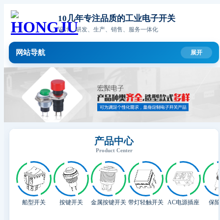
10几年专注品质的工业电子开关
设计、研发、生产、销售、服务一体化
网站导航
产品中心
Product Center
船型开关
按键开关
金属按键开关
带灯轻触开关
AC电源插座
保