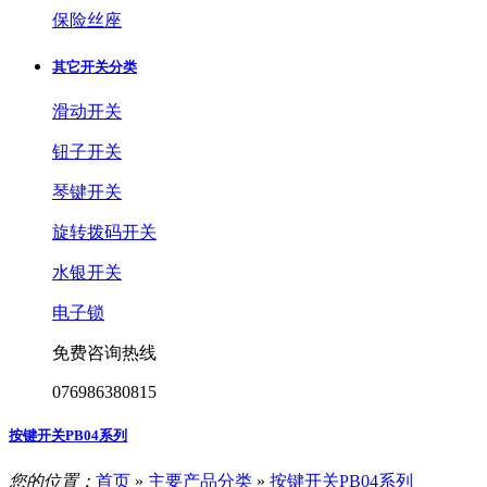
保险丝座
其它开关分类
滑动开关
钮子开关
琴键开关
旋转拨码开关
水银开关
电子锁
免费咨询热线
076986380815
按键开关PB04系列
您的位置：
首页
»
主要产品分类
»
按键开关PB04系列