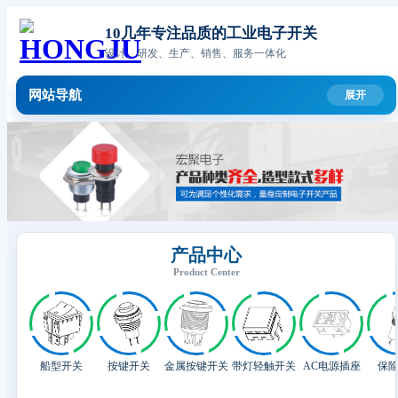
10几年专注品质的工业电子开关
设计、研发、生产、销售、服务一体化
网站导航
产品中心
Product Center
船型开关
按键开关
金属按键开关
带灯轻触开关
AC电源插座
保