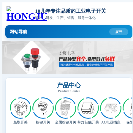
10几年专注品质的工业电子开关
设计、研发、生产、销售、服务一体化
网站导航
产品中心
Product Center
船型开关
按键开关
金属按键开关
带灯轻触开关
AC电源插座
保