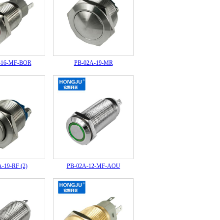
-16-MF-BOR
PB-02A-19-MR
-19-RF (2)
PB-02A-12-MF-AOU