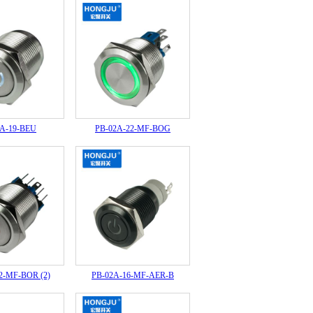
2A-19-BEU
PB-02A-22-MF-BOG
2-MF-BOR (2)
PB-02A-16-MF-AER-B