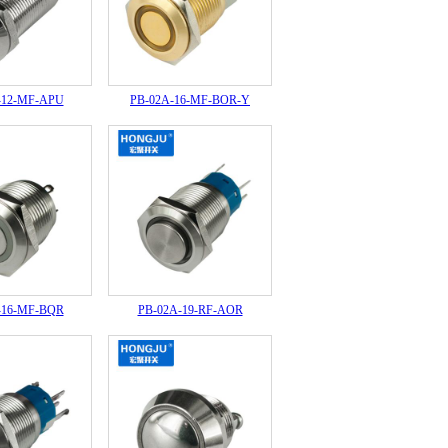
-12-MF-APU
PB-02A-16-MF-BOR-Y
-16-MF-BQR
PB-02A-19-RF-AOR