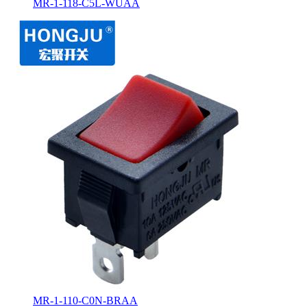
MR-1-118-C5L-WUAA
MR-1-110-C0N-BRAA