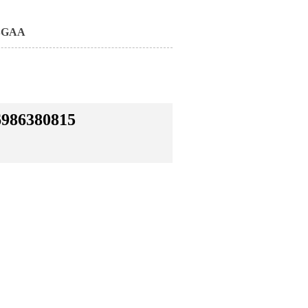
-BGAA
6986380815