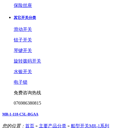
保险丝座
其它开关分类
滑动开关
钮子开关
琴键开关
旋转拨码开关
水银开关
电子锁
免费咨询热线
076986380815
MR-1-118-C5L-BGAA
您的位置：
首页
»
主要产品分类
»
船型开关MR-1系列