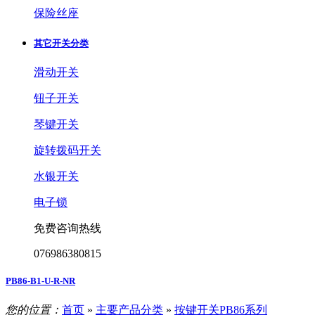
保险丝座
其它开关分类
滑动开关
钮子开关
琴键开关
旋转拨码开关
水银开关
电子锁
免费咨询热线
076986380815
PB86-B1-U-R-NR
您的位置：
首页
»
主要产品分类
»
按键开关PB86系列