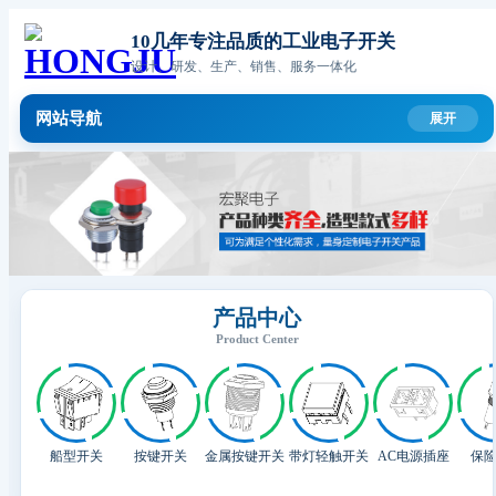
10几年专注品质的工业电子开关
设计、研发、生产、销售、服务一体化
网站导航
产品中心
Product Center
船型开关
按键开关
金属按键开关
带灯轻触开关
AC电源插座
保