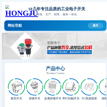
10几年专注品质的工业电子开关
设计、研发、生产、销售、服务一体化
网站导航
产品中心
Product Center
船型开关
按键开关
金属按键开关
带灯轻触开关
AC电源插座
保