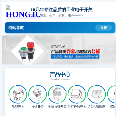
10几年专注品质的工业电子开关
设计、研发、生产、销售、服务一体化
网站导航
产品中心
Product Center
船型开关
按键开关
金属按键开关
带灯轻触开关
AC电源插座
保