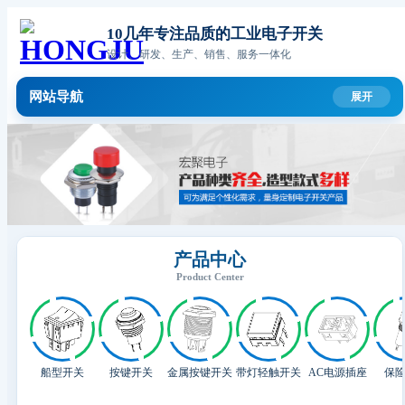
10几年专注品质的工业电子开关
设计、研发、生产、销售、服务一体化
网站导航
产品中心
Product Center
船型开关
按键开关
金属按键开关
带灯轻触开关
AC电源插座
保