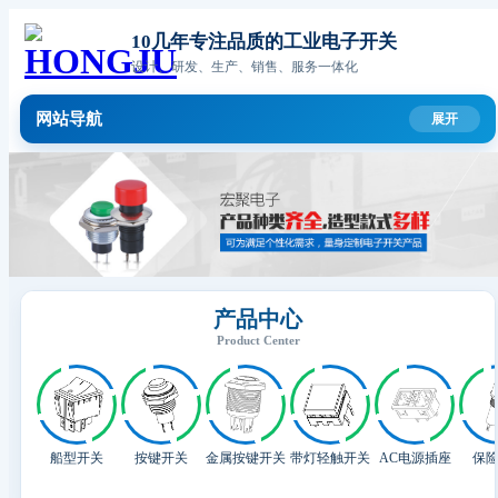
10几年专注品质的工业电子开关
设计、研发、生产、销售、服务一体化
网站导航
产品中心
Product Center
船型开关
按键开关
金属按键开关
带灯轻触开关
AC电源插座
保