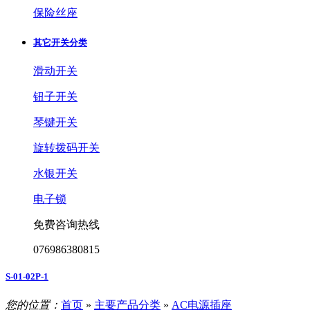
保险丝座
其它开关分类
滑动开关
钮子开关
琴键开关
旋转拨码开关
水银开关
电子锁
免费咨询热线
076986380815
S-01-02P-1
您的位置：
首页
»
主要产品分类
»
AC电源插座