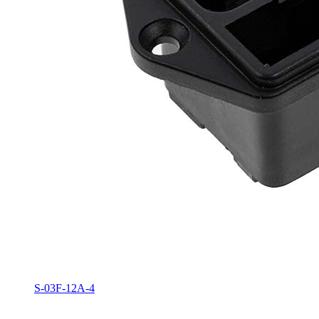
S-03F-12A-4