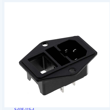
S-03F-11S-4