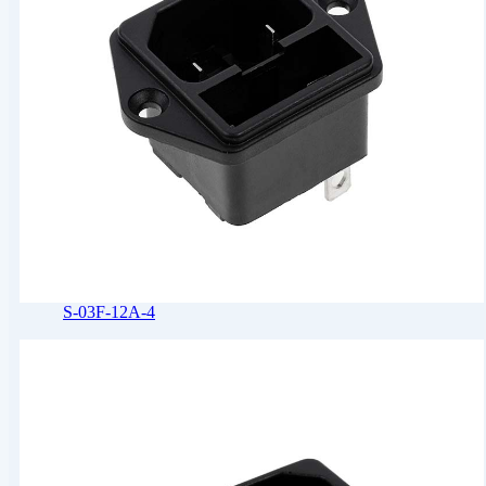
S-03F-12A-4