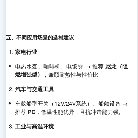
耐
★★ (易脆
★★★★★
★★★★
低
化，-20℃
(-40℃保持
(-30℃左
温
左右)
韧性)
右)
性
五、不同应用场景的选材建议
能
家电行业
电热水壶、咖啡机、电饭煲 → 推荐
尼龙（阻
阻
★★★ (需
★★★★
★★★★★
燃增强型）
，兼顾耐热性与性价比。
燃
阻燃剂)
(易达V-0)
(天然阻燃)
性
汽车与交通工具
能
车载船型开关（12V/24V系统）、船舶设备 →
推荐
，低温性能优异，且抗冲击能力强。
PC
机
★★★★
★★★★
★★★★
工业与高温环境
械
(高强度耐
(抗冲击优
(稳定性高)
强
磨)
异)