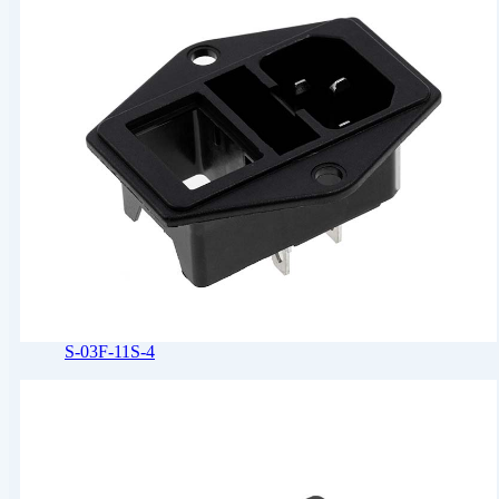
S-03F-11S-4