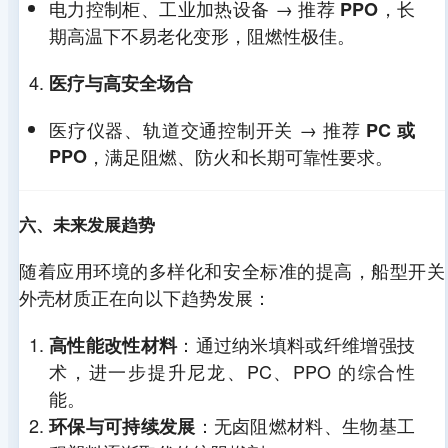
电力控制柜、工业加热设备 → 推荐
，长
PPO
度
期高温下不易老化变形，阻燃性极佳。
医疗与高安全场合
环
一般（吸湿
良好（抗低
优秀（高温
境
影响尺寸）
温抗冲击）
和阻燃最
医疗仪器、轨道交通控制开关 → 推荐
PC 或
适
佳）
PPO
，满足阻燃、防火和长期可靠性要求。
应
性
六、未来发展趋势
随着应用环境的多样化和安全标准的提高，船型开关
成
中等
中高
高
外壳材质正在向以下趋势发展：
本
适
：通过纳米填料或纤维增强技
高性能改性材料
配
术，进一步提升尼龙、PC、PPO 的综合性
能。
性
：无卤阻燃材料、生物基工
环保与可持续发展