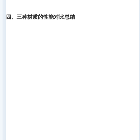
四、三种材质的性能对比总结
性
尼龙
聚碳酸酯
聚苯醚
能
（Nylon）
（PC）
（PPO）
指
标
耐
★★★★☆
★★★
★★★★★
高
(200℃增
(135℃左
(210℃)
温
强型)
右)
性
能