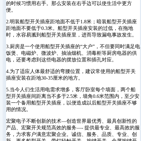
的时候习惯用右手。那么安装在右手边可以使生活中更方
便。
2.明装船型开关插座距地面不低于1.8米；暗装船型开关插座
距地面不要低于0.3米。船型开关插座安装的过低，在拖地
时，水容易溅到船型开关插座里，进而导致漏电事故发生。
3.厨房是一个使用船型开关插座的“大户”，不但要同时满足电
饭煲、电磁炉、微波炉、抽油烟机、消毒柜等厨房电器的供
电，还要考虑到这些电器的摆放位置和插孔对应。
4.为了适应人体最舒适的弯腰位置，建议常使用的船型开关
插座安装在距地30-35厘米的地方。
5.当今人们生活用电需求增多，客厅卧室每个墙面，两个船
型开关插座间距离当不多于2.5米，墙角0.6米范围内，至少安
装一个备用船型开关插座，以便造成以后船型开关插座不够
用的情况。
宏聚电子不断创新的技术—创造世界最优秀、最具创新性的
产品、宏聚开关规范高效的服务—- 提供最专业、最高效的服
务，力求客户满意宏聚企业。诚信、服务、品质、专业、创
新、更多船型开关、带灯轻触开关、按键开关、金属按键开