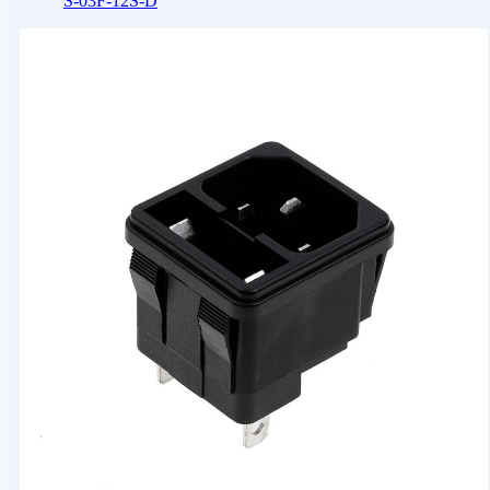
S-03F-12S-D