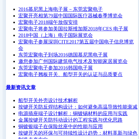
2016慕尼黑上海电子展－东莞宏聚电子
宏聚开亮相第79届中国国际医疗器械春季博览会
宏聚电子2018端午放假安排
宏聚电子将参加美国拉斯维加斯2018年CES 电子展
2018中国（上海）电子国际展览会
宏聚电子参展深圳CITE2017第五届中国电子信息博览
会
东莞宏聚电子到场2016德国慕尼黑电子展
邀您参加广州国际建筑电气技术及智能家居展览会
东莞宏聚电子参加2016韩国电子展
宏聚电子翘板开关、船型开关的认证与品质要点
最新资讯文章
船型开关外壳设计技术解析
按键开关防反焊结构设计：如何避免高温导致性能衰减
电源插座端子设计解析：铜镀锡材料的应用与实践
金属按键开关防抖动设计的工程实践与优化思路
铜镀银端子在保险丝座中的性能与应用
按键开关的环保与可持续性设计趋势：材料革新与绿色