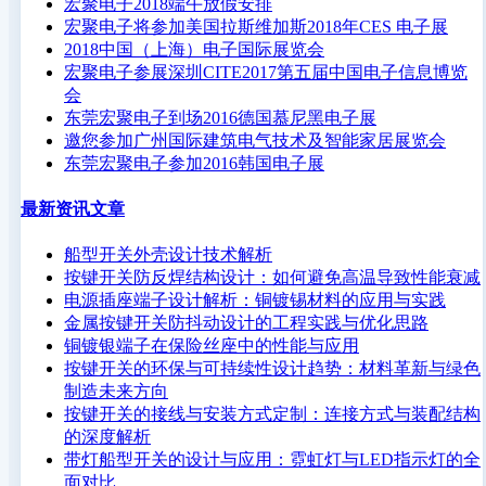
宏聚电子2018端午放假安排
宏聚电子将参加美国拉斯维加斯2018年CES 电子展
2018中国（上海）电子国际展览会
宏聚电子参展深圳CITE2017第五届中国电子信息博览
会
东莞宏聚电子到场2016德国慕尼黑电子展
邀您参加广州国际建筑电气技术及智能家居展览会
东莞宏聚电子参加2016韩国电子展
最新资讯文章
船型开关外壳设计技术解析
按键开关防反焊结构设计：如何避免高温导致性能衰减
电源插座端子设计解析：铜镀锡材料的应用与实践
金属按键开关防抖动设计的工程实践与优化思路
铜镀银端子在保险丝座中的性能与应用
按键开关的环保与可持续性设计趋势：材料革新与绿色
制造未来方向
按键开关的接线与安装方式定制：连接方式与装配结构
的深度解析
带灯船型开关的设计与应用：霓虹灯与LED指示灯的全
面对比