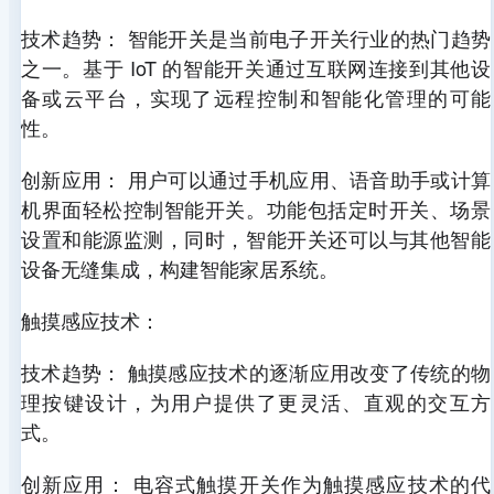
技术趋势： 智能开关是当前电子开关行业的热门趋势
之一。基于 IoT 的智能开关通过互联网连接到其他设
备或云平台，实现了远程控制和智能化管理的可能
性。
创新应用： 用户可以通过手机应用、语音助手或计算
机界面轻松控制智能开关。功能包括定时开关、场景
设置和能源监测，同时，智能开关还可以与其他智能
设备无缝集成，构建智能家居系统。
触摸感应技术：
技术趋势： 触摸感应技术的逐渐应用改变了传统的物
理按键设计，为用户提供了更灵活、直观的交互方
式。
创新应用： 电容式触摸开关作为触摸感应技术的代