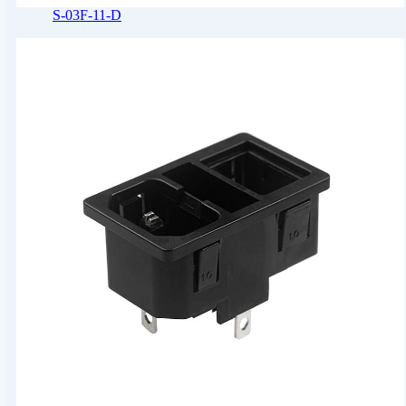
S-03F-11-D