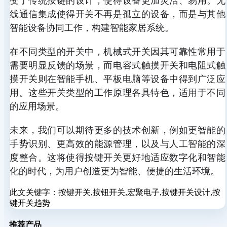
线通信集成使得开关不再是孤立的设备，而是与其他
智能设备协同工作，构建智能家居系统。
在不同类型的开关中，机械式开关因其可靠性常用于
需要明显反馈的场景，而电容式触摸开关和电阻式触
摸开关则在智能手机、平板电脑等设备中得到广泛应
用。这些开关类型的工作原理各具特色，适用于不同
的应用场景。
未来，我们可以期待更多的技术创新，例如更智能的
手势识别、更高效的能源管理，以及与人工智能的深
度整合。这将使得按键开关更好地适应数字化和智能
化的时代，为用户创造更为智能、便捷的生活环境。
此文关键字：
按键开关,按钮开关,宏聚电子,按键开关设计,按
键开关趋势
推荐产品