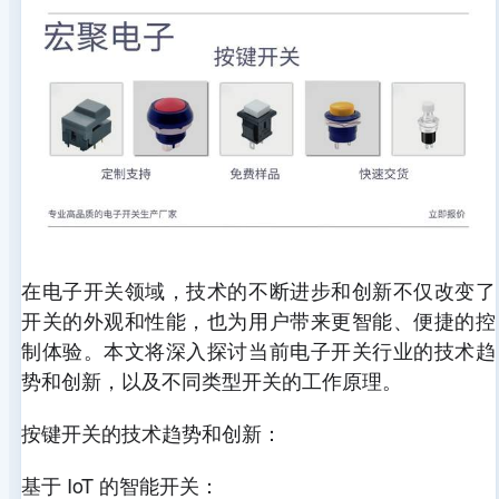
在电子开关领域，技术的不断进步和创新不仅改变了
开关的外观和性能，也为用户带来更智能、便捷的控
制体验。本文将深入探讨当前电子开关行业的技术趋
势和创新，以及不同类型开关的工作原理。
按键开关的技术趋势和创新：
基于 IoT 的智能开关：