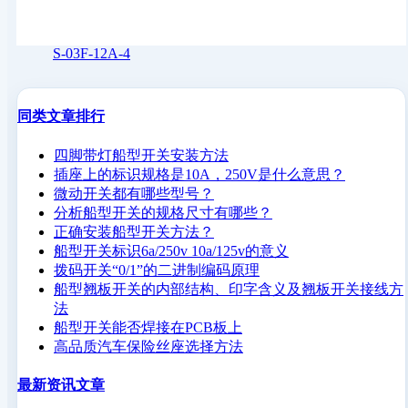
S-03F-12A-4
同类文章排行
四脚带灯船型开关安装方法
插座上的标识规格是10A，250V是什么意思？
微动开关都有哪些型号？
分析船型开关的规格尺寸有哪些？
正确安装船型开关方法？
船型开关标识6a/250v 10a/125v的意义
拨码开关“0/1”的二进制编码原理
船型翘板开关的内部结构、印字含义及翘板开关接线方
法
船型开关能否焊接在PCB板上
高品质汽车保险丝座选择方法
最新资讯文章