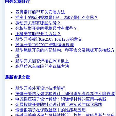
同类文章排行
四脚带灯船型开关安装方法
插座上的标识规格是10A，250V是什么意思？
微动开关都有哪些型号？
分析船型开关的规格尺寸有哪些？
正确安装船型开关方法？
船型开关标识6a/250v 10a/125v的意义
拨码开关“0/1”的二进制编码原理
船型翘板开关的内部结构、印字含义及翘板开关接线方
法
船型开关能否焊接在PCB板上
高品质汽车保险丝座选择方法
最新资讯文章
船型开关外壳设计技术解析
按键开关防反焊结构设计：如何避免高温导致性能衰减
电源插座端子设计解析：铜镀锡材料的应用与实践
金属按键开关防抖动设计的工程实践与优化思路
铜镀银端子在保险丝座中的性能与应用
按键开关的环保与可持续性设计趋势：材料革新与绿色