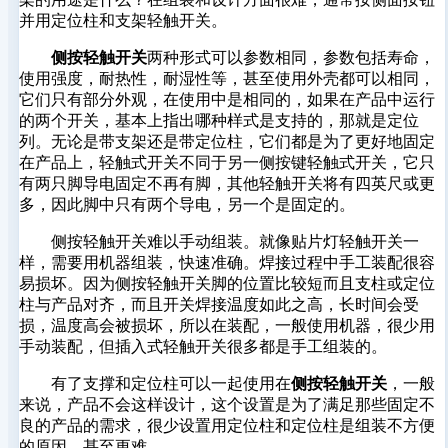
并用定位柱和支架轻触开关。
侧按轻触开关
两种形式可以参数相同，参数包括寿命，
使用强度，耐热性，耐湿性等，甚至使用外壳都可以相同，
它们只有部分外观，在使用中是相同的，如果在产品中运行
的两个开关，基本上指出哪种样式是支持的，那就是定位
列。无论是带支架还是带定位柱，它们都是为了更好地固定
在产品上，轻触式开关不同于另一侧按键轻触式开关，它只
有两只脚导电固定不再有脚，其他轻触开关将有四英尺或更
多，因此脚中只有两个导电，另一个是固定的。
侧按轻触开关难以手动组装。就像贴片灯轻触开关一
样，需要用机器组装，快速准确。焊接过程中手工装配很容
易损坏。因为侧按轻触开关脚的位置比较短而且支柱或定位
柱与产品对齐，而且开关焊接温度如此之高，长时间会受
损，温度高会被损坏，所以在装配，一般使用机器，很少用
手动装配，但插入式轻触开关很多都是手工组装的。
有了支撑和定位柱可以一起使用在
侧按轻触开关
，一般
来说，产品不会这样设计，这个设置是为了满足那些固定不
良的产品的需求，很少设置用定位柱和定位柱是组装不方便
的原因，甚至更难。