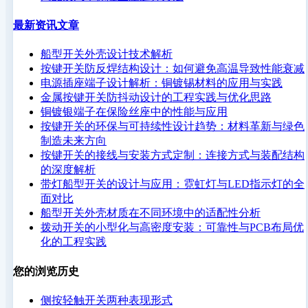
最新资讯文章
船型开关外壳设计技术解析
按键开关防反焊结构设计：如何避免高温导致性能衰减
电源插座端子设计解析：铜镀锡材料的应用与实践
金属按键开关防抖动设计的工程实践与优化思路
铜镀银端子在保险丝座中的性能与应用
按键开关的环保与可持续性设计趋势：材料革新与绿色
制造未来方向
按键开关的接线与安装方式定制：连接方式与装配结构
的深度解析
带灯船型开关的设计与应用：霓虹灯与LED指示灯的全
面对比
船型开关外壳材质在不同环境中的适配性分析
拨动开关的小型化与高密度安装：可靠性与PCB布局优
化的工程实践
您的浏览历史
侧按轻触开关两种表现形式