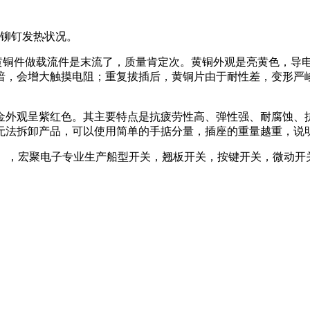
铆钉发热状况。
铜件做载流件是末流了，质量肯定次。黄铜外观是亮黄色，导电
暗，会增大触摸电阻；重复拔插后，黄铜片由于耐性差，变形严
外观呈紫红色。其主要特点是抗疲劳性高、弹性强、耐腐蚀、抗
无法拆卸产品，可以使用简单的手掂分量，插座的重量越重，说
u.com），宏聚电子专业生产船型开关，翘板开关，按键开关，微