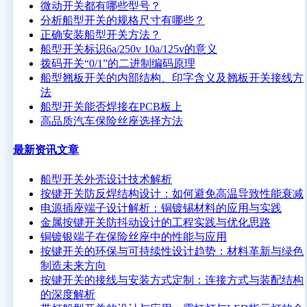
微动开关都有哪些型号？
分析船型开关的规格尺寸有哪些？
正确安装船型开关方法？
船型开关标识6a/250v 10a/125v的意义
拨码开关“0/1”的二进制编码原理
船型翘板开关的内部结构、印字含义及翘板开关接线方
法
船型开关能否焊接在PCB板上
高品质汽车保险丝座选择方法
最新资讯文章
船型开关外壳设计技术解析
按键开关防反焊结构设计：如何避免高温导致性能衰减
电源插座端子设计解析：铜镀锡材料的应用与实践
金属按键开关防抖动设计的工程实践与优化思路
铜镀银端子在保险丝座中的性能与应用
按键开关的环保与可持续性设计趋势：材料革新与绿色
制造未来方向
按键开关的接线与安装方式定制：连接方式与装配结构
的深度解析