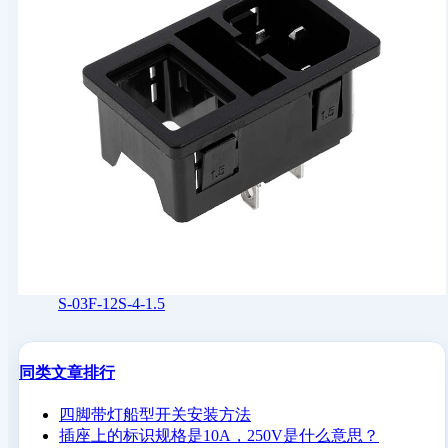
S-03F-12S-4-1.5
同类文章排行
四脚带灯船型开关安装方法
插座上的标识规格是10A，250V是什么意思？