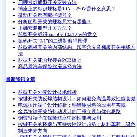
四脚带灯船型开关安装方法
插座上的标识规格是10A，250V是什么意思？
微动开关都有哪些型号？
分析船型开关的规格尺寸有哪些？
正确安装船型开关方法？
船型开关标识6a/250v 10a/125v的意义
拨码开关“0/1”的二进制编码原理
船型翘板开关的内部结构、印字含义及翘板开关接线方
法
船型开关能否焊接在PCB板上
高品质汽车保险丝座选择方法
最新资讯文章
船型开关外壳设计技术解析
按键开关防反焊结构设计：如何避免高温导致性能衰减
电源插座端子设计解析：铜镀锡材料的应用与实践
金属按键开关防抖动设计的工程实践与优化思路
铜镀银端子在保险丝座中的性能与应用
按键开关的环保与可持续性设计趋势：材料革新与绿色
制造未来方向