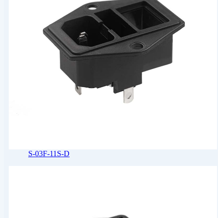
S-03F-11S-D