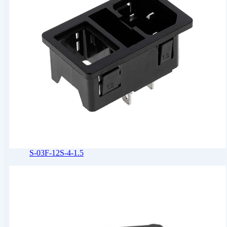
S-03F-12S-4-1.5