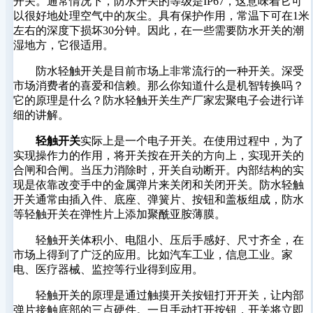
开关。通常情况下，防水开关的等级是IP67，这意味着它可
以很好地处理空气中的灰尘。具有保护作用，常温下可在1米
左右的深度下损坏30分钟。因此，在一些需要防水开关的潮
湿地方，它很适用。
防水轻触开关是目前市场上非常流行的一种开关。深受
市场消费者的喜爱和信赖。那么你知道什么是机智转换吗？
它的原理是什么？防水轻触开关生产厂家宏聚电子会进行详
细的讲解。
轻触开关
实际上是一个电子开关。在使用过程中，为了
实现操作力的作用，将开关按在开关的方向上，实现开关的
合闸和合闸。当压力消除时，开关自动断开。内部结构的实
现是依靠改变手中的金属弹片来关闭和关闭开关。防水轻触
开关通常由插入件、底座、弹簧片、按钮和盖板组成，防水
等轻触开关在弹性片上添加聚酰亚胺薄膜。
轻触开关体积小、电阻小、压后手感好、尺寸齐全，在
市场上得到了广泛的应用。比如汽车工业，信息工业。家
电、医疗器械、监控等行业得到应用。
轻触开关的原理是通过触摸开关按钮打开开关，让内部
弹片接触底部的三点硬件。一旦手动打开按钮，开关将立即