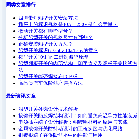
同类文章排行
四脚带灯船型开关安装方法
插座上的标识规格是10A，250V是什么意思？
微动开关都有哪些型号？
分析船型开关的规格尺寸有哪些？
正确安装船型开关方法？
船型开关标识6a/250v 10a/125v的意义
拨码开关“0/1”的二进制编码原理
船型翘板开关的内部结构、印字含义及翘板开关接线方
法
船型开关能否焊接在PCB板上
高品质汽车保险丝座选择方法
最新资讯文章
船型开关外壳设计技术解析
按键开关防反焊结构设计：如何避免高温导致性能衰减
电源插座端子设计解析：铜镀锡材料的应用与实践
金属按键开关防抖动设计的工程实践与优化思路
铜镀银端子在保险丝座中的性能与应用