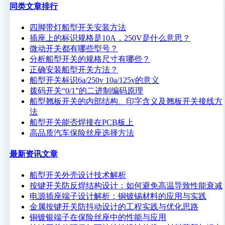
同类文章排行
四脚带灯船型开关安装方法
插座上的标识规格是10A，250V是什么意思？
微动开关都有哪些型号？
分析船型开关的规格尺寸有哪些？
正确安装船型开关方法？
船型开关标识6a/250v 10a/125v的意义
拨码开关“0/1”的二进制编码原理
船型翘板开关的内部结构、印字含义及翘板开关接线方
法
船型开关能否焊接在PCB板上
高品质汽车保险丝座选择方法
最新资讯文章
船型开关外壳设计技术解析
按键开关防反焊结构设计：如何避免高温导致性能衰减
电源插座端子设计解析：铜镀锡材料的应用与实践
金属按键开关防抖动设计的工程实践与优化思路
铜镀银端子在保险丝座中的性能与应用