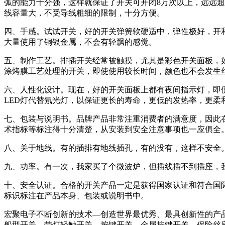
弧的能力十分强，这样就保证了开关可开闭8万次以上，远远
线容量大，不受导线粗细的限制，十分方便。
四、手感。试试开关，好的开关弹簧软硬适中，弹性极好，开
大量使用了铜银金属，不会有轻飘的感觉。
五、制作工艺。排插开关经常被触摸，尤其是彩色开关面板，
涂烤膜工艺处理的开关，即使使用较长时间，颜色也不会发生
六、人性化设计。现在，好的开关面板上都有夜间指示灯，即
LED灯代替氖光灯，以保证更长的寿命，更低的发热率，更柔
七、包装与说明书。品牌产品非常注重消费者的满意度，因此
术指标等标注得十分清楚，从安装到安全注意事项也一应俱全
八、关于地线。有的插排有地线插孔，有的没有，这样不安全
九、功率。有一次，我家买了个微波炉，但插线插不到插座，我
十、安全认证。合格的开关产品一定是获得国家认证和符合国际
标识标注在产品本身、包装或说明书中。
宏聚电子不断创新的技术—创造世界最优秀、最具创新性的产
船型开关、带灯轻触开关、按键开关、金属按键开关、保险丝