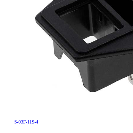
S-03F-11S-4