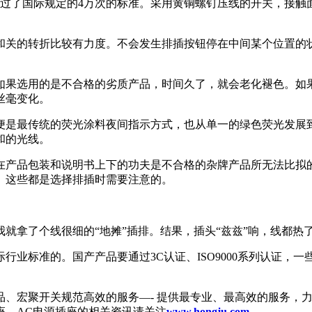
超过了国际规定的4万次的标准。采用黄铜螺钉压线的开关，接触
和关的转折比较有力度。不会发生排插按钮停在中间某个位置的
如果选用的是不合格的劣质产品，时间久了，就会老化褪色。如
丝毫变化。
便是最传统的荧光涂料夜间指示方式，也从单一的绿色荧光发展
和的光线。
在产品包装和说明书上下的功夫是不合格的杂牌产品所无法比拟
。这些都是选择排插时需要注意的。
。
就拿了个线很细的“地摊”插排。结果，插头“兹兹”响，线都热
行业标准的。国产产品要通过3C认证、ISO9000系列认证，
品、宏聚开关规范高效的服务—- 提供最专业、最高效的服务，
座、AC电源插座的相关资讯请关注
www.hongju.com