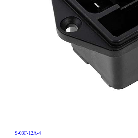
S-03F-12A-4