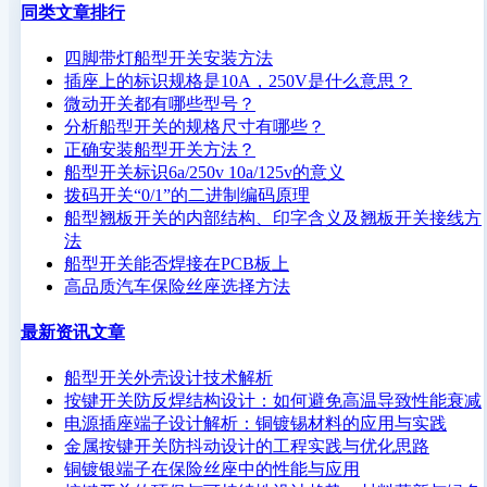
同类文章排行
四脚带灯船型开关安装方法
插座上的标识规格是10A，250V是什么意思？
微动开关都有哪些型号？
分析船型开关的规格尺寸有哪些？
正确安装船型开关方法？
船型开关标识6a/250v 10a/125v的意义
拨码开关“0/1”的二进制编码原理
船型翘板开关的内部结构、印字含义及翘板开关接线方
法
船型开关能否焊接在PCB板上
高品质汽车保险丝座选择方法
最新资讯文章
船型开关外壳设计技术解析
按键开关防反焊结构设计：如何避免高温导致性能衰减
电源插座端子设计解析：铜镀锡材料的应用与实践
金属按键开关防抖动设计的工程实践与优化思路
铜镀银端子在保险丝座中的性能与应用