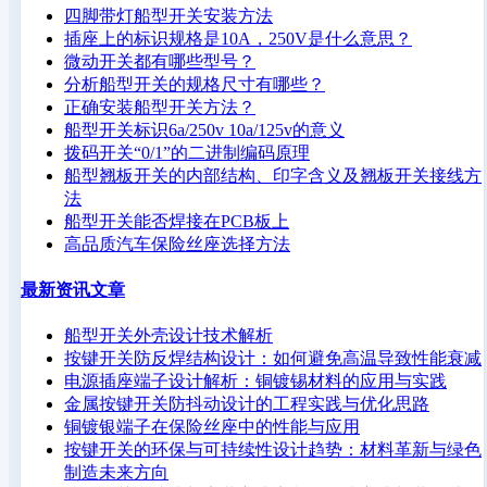
四脚带灯船型开关安装方法
插座上的标识规格是10A，250V是什么意思？
微动开关都有哪些型号？
分析船型开关的规格尺寸有哪些？
正确安装船型开关方法？
船型开关标识6a/250v 10a/125v的意义
拨码开关“0/1”的二进制编码原理
船型翘板开关的内部结构、印字含义及翘板开关接线方
法
船型开关能否焊接在PCB板上
高品质汽车保险丝座选择方法
最新资讯文章
船型开关外壳设计技术解析
按键开关防反焊结构设计：如何避免高温导致性能衰减
电源插座端子设计解析：铜镀锡材料的应用与实践
金属按键开关防抖动设计的工程实践与优化思路
铜镀银端子在保险丝座中的性能与应用
按键开关的环保与可持续性设计趋势：材料革新与绿色
制造未来方向