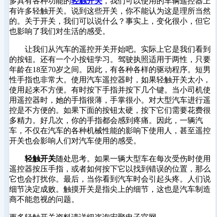
多具有各种功能的
轻触开关
，我们可以使用的车辆遥控器上
有许多轻触开关。说到这些开关，你不能认为这是理所当然
的。关于开关，我们可以说什么？事实上，变化很小，但它
也影响了我们对生活的感受。
让我们从汽车的遥控开关开始吧。实际上它是我们看到
的按钮。还有一个小按钮学习。驾驶执照适用于两性，只要
年龄在18至70岁之间。因此，有各种各样的驱动程序。短男
性手指也非常大。使用汽车遥控器时，如果轻触开关太小，
使用起来不方便。有时按下手指并按下几个键。当小司机使
用遥控器时，她的手指很薄，手掌很小。对大型汽车进行遥
控是不方便的。如果下面的按钮太硬，按下它们需要花费很
多精力。好几次，你的手指都会感到疼痛。因此，一辆汽
车，不仅在汽车的各种机械性能的影响下使用人，甚至遥控
开关也会影响人们对汽车使用的感受。
轻触开关
随处思考。如果一辆大型车在每次受伤时使用
遥控器按压手指，或者如何按下它以找到错误的位置，那么
它也会打扰你。最后，当你看到汽车时会引起头疼。人们说
细节决定成败。触摸开关是指尖上的细节，这也是汽车制造
商不能忽视的问题。