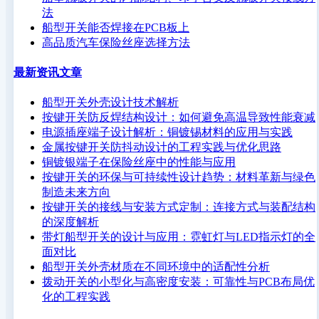
法
船型开关能否焊接在PCB板上
高品质汽车保险丝座选择方法
最新资讯文章
船型开关外壳设计技术解析
按键开关防反焊结构设计：如何避免高温导致性能衰减
电源插座端子设计解析：铜镀锡材料的应用与实践
金属按键开关防抖动设计的工程实践与优化思路
铜镀银端子在保险丝座中的性能与应用
按键开关的环保与可持续性设计趋势：材料革新与绿色
制造未来方向
按键开关的接线与安装方式定制：连接方式与装配结构
的深度解析
带灯船型开关的设计与应用：霓虹灯与LED指示灯的全
面对比
船型开关外壳材质在不同环境中的适配性分析
拨动开关的小型化与高密度安装：可靠性与PCB布局优
化的工程实践