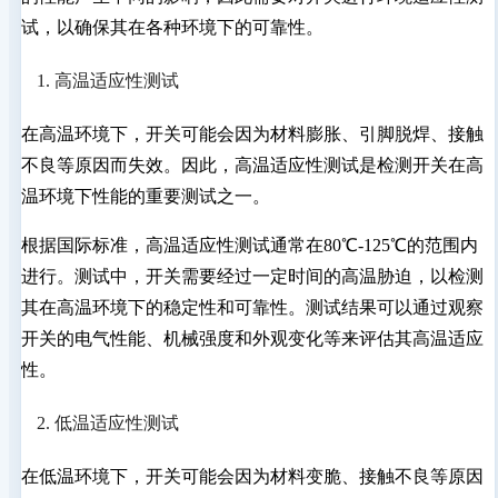
试，以确保其在各种环境下的可靠性。
高温适应性测试
在高温环境下，开关可能会因为材料膨胀、引脚脱焊、接触
不良等原因而失效。因此，高温适应性测试是检测开关在高
温环境下性能的重要测试之一。
根据国际标准，高温适应性测试通常在80℃-125℃的范围内
进行。测试中，开关需要经过一定时间的高温胁迫，以检测
其在高温环境下的稳定性和可靠性。测试结果可以通过观察
开关的电气性能、机械强度和外观变化等来评估其高温适应
性。
低温适应性测试
在低温环境下，开关可能会因为材料变脆、接触不良等原因