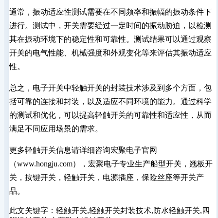
通常，振动适应性测试需要在不同频率和振幅的振动条件下
进行。测试中，开关需要经过一定时间的振动胁迫，以检测
其在振动环境下的稳定性和可靠性。测试结果可以通过观察
开关的电气性能、机械强度和外观变化等来评估其振动适应
性。
总之，电子开关中轻触开关的封装技术涉及到多个方面，包
括可靠的连接和封装，以及适应不同环境的能力。通过科学
的测试和优化，可以提高轻触开关的可靠性和适应性，从而
满足不同应用场景的需求。
更多轻触开关信息请详细咨询宏聚电子官网
（www.hongju.com），宏聚电子专业生产船型开关，翘板开
关，按键开关，轻触开关，电源插座，保险丝座等开关产
品。
此文关键字：
轻触开关,轻触开关封装技术,防水轻触开关,四