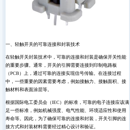
一、轻触开关的可靠连接和封装技术
在轻触开关封装技术中，可靠的连接和封装是确保开关性能
的重要步骤。通常，开关的引脚需要连接到印制电路板
（PCB）上，通过可靠的连接实现信号传输。在连接过程
中，一些重要的因素需要考虑，例如接触力、接触面积、接
触材料和表面涂层等。
根据国际电工委员会（IEC）的标准，可靠的电子连接应该满
足一些标准，例如机械强度、电气性能、环境适应性和使用
寿命等。因此，为了确保可靠的连接和封装，开关引脚的连
接方式和封装材料需要经过精心设计和验证。