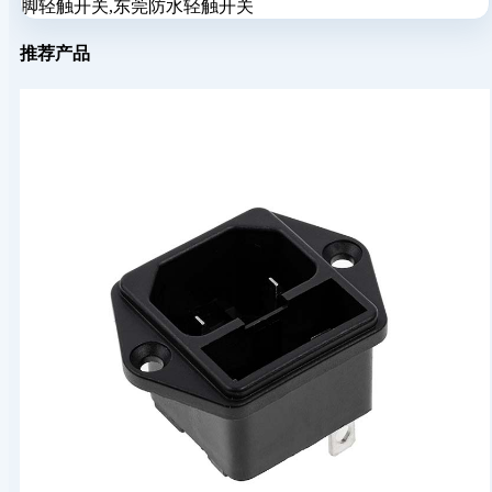
脚轻触开关,东莞防水轻触开关
推荐产品