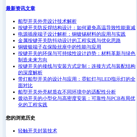
最新资讯文章
船型开关外壳设计技术解析
按键开关防反焊结构设计：如何避免高温导致性能衰减
电源插座端子设计解析：铜镀锡材料的应用与实践
金属按键开关防抖动设计的工程实践与优化思路
铜镀银端子在保险丝座中的性能与应用
按键开关的环保与可持续性设计趋势：材料革新与绿色
制造未来方向
按键开关的接线与安装方式定制：连接方式与装配结构
的深度解析
带灯船型开关的设计与应用：霓虹灯与LED指示灯的全
面对比
船型开关外壳材质在不同环境中的适配性分析
拨动开关的小型化与高密度安装：可靠性与PCB布局优
化的工程实践
您的浏览历史
轻触开关封装技术