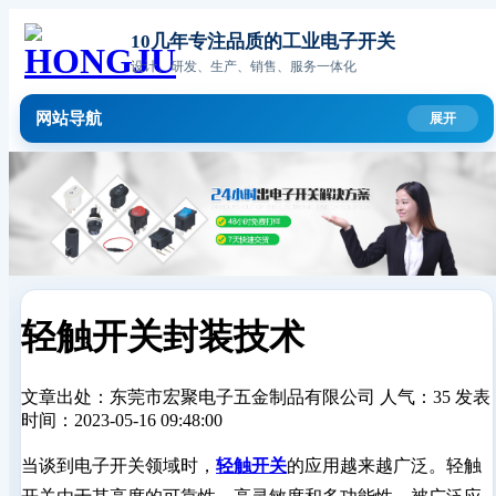
10几年专注品质的工业电子开关
设计、研发、生产、销售、服务一体化
网站导航
轻触开关封装技术
文章出处：东莞市宏聚电子五金制品有限公司
人气：35
发表
时间：2023-05-16 09:48:00
当谈到电子开关领域时，
轻触开关
的应用越来越广泛。轻触