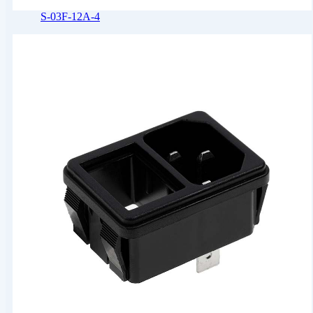
S-03F-12A-4