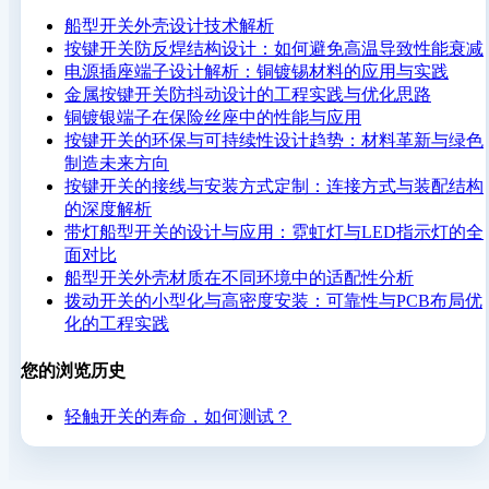
船型开关外壳设计技术解析
按键开关防反焊结构设计：如何避免高温导致性能衰减
电源插座端子设计解析：铜镀锡材料的应用与实践
金属按键开关防抖动设计的工程实践与优化思路
铜镀银端子在保险丝座中的性能与应用
按键开关的环保与可持续性设计趋势：材料革新与绿色
制造未来方向
按键开关的接线与安装方式定制：连接方式与装配结构
的深度解析
带灯船型开关的设计与应用：霓虹灯与LED指示灯的全
面对比
船型开关外壳材质在不同环境中的适配性分析
拨动开关的小型化与高密度安装：可靠性与PCB布局优
化的工程实践
您的浏览历史
轻触开关的寿命，如何测试？