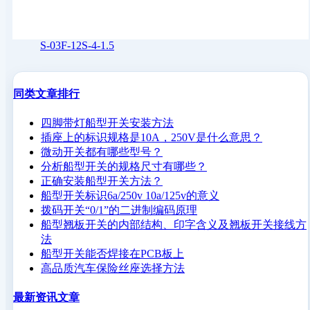
S-03F-12S-4-1.5
同类文章排行
四脚带灯船型开关安装方法
插座上的标识规格是10A，250V是什么意思？
微动开关都有哪些型号？
分析船型开关的规格尺寸有哪些？
正确安装船型开关方法？
船型开关标识6a/250v 10a/125v的意义
拨码开关“0/1”的二进制编码原理
船型翘板开关的内部结构、印字含义及翘板开关接线方
法
船型开关能否焊接在PCB板上
高品质汽车保险丝座选择方法
最新资讯文章