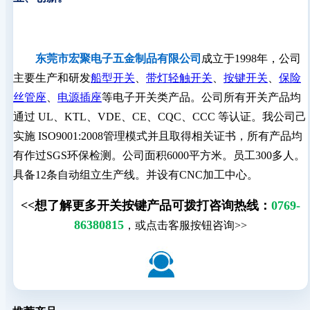
东莞市宏聚电子五金制品有限公司
成立于1998年，公司
主要生产和研发
船型开关
、
带灯轻触开关
、
按键开关
、
保险
丝管座
、
电源插座
等电子开关类产品。公司所有开关产品均
通过 UL、KTL、VDE、CE、CQC、CCC 等认证。我公司己
实施 ISO9001:2008管理模式并且取得相关证书，所有产品均
有作过SGS环保检测。公司面积6000平方米。员工300多人。
具备12条自动组立生产线。并设有CNC加工中心。
<<想了解更多开关按键产品可拨打咨询热线：
0769-
86380815
，或点击客服按钮咨询>>