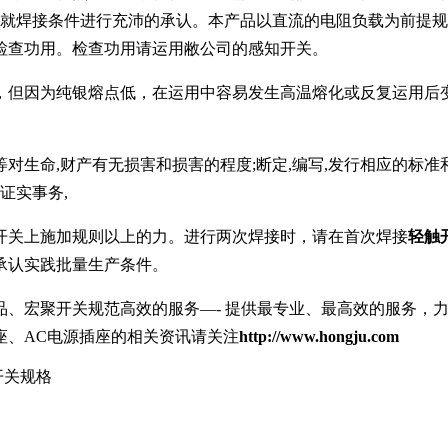
先就焊接条件进行充沛的承认。本产品以直流的电阻负载为前提规
检查功用。检查功用请运用敝公司的感知开关。
，但因为纯银熔点低，在运用中容易发生高温熔化或反复运用后
筑等对生命,财产有无损害和损害的程度;断定,编写,发行相应的标
证实事务,
开关上施加规则以上的力。进行两次焊接时，请在首次焊接
轻触
承认实践批量生产条件。
品、宏聚开关规范高效的服务—- 提供最专业、最高效的服务，
座、AC电源插座的相关资讯请关注
http://www.hongju.com
开关规格