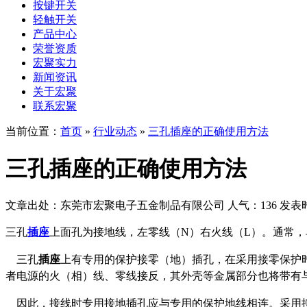
按键开关
轻触开关
产品中心
荣誉资质
宏聚实力
新闻资讯
关于宏聚
联系宏聚
当前位置：
首页
»
行业动态
»
三孔插座的正确使用方法
三孔插座的正确使用方法
文章出处：东莞市宏聚电子五金制品有限公司
人气：136
发表时间
三孔
插座
上面孔为接地线，左零线（N）右火线（L）。通常
三孔
插座
上有专用的保护接零（地）插孔，在采用接零保护
者电源的火（相）线、零线接反，其外壳等金属部分也将带有
因此，接线时专用接地插孔应与专用的保护地线相连。采用接