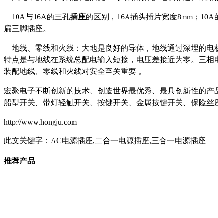
10A与16A的三孔
插座
的区别，16A插头插片宽度8mm；10A
扁三脚插座。
地线、零线和火线：大地是良好的导体，地线通过深埋的电极
特点是与地线在系统总配电输入短接，电压差接近为零。三相电
装配地线、零线和火线对安全至关重要 。
宏聚电子不断创新的技术、创造世界最优秀、最具创新性的产
船型开关、带灯轻触开关、按键开关、金属按键开关、保险丝
http://www.hongju.com
此文关键字：
AC电源插座,二合一电源插座,三合一电源插座
推荐产品