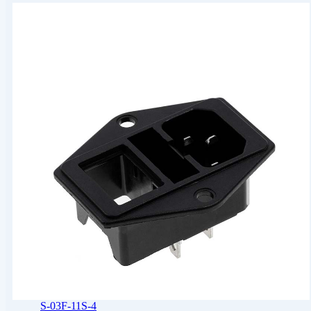
S-03F-11S-4