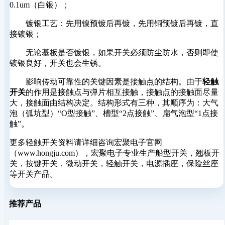
0.1um（白银）；
镀银工艺：先用镍预镀后再镀，先用铜预镀后再镀，直
接镀银；
无论基板是否镀银，如果开关必须防尘防水，否则即使
镀银良好，开关也会生锈。
影响传动可靠性的关键因素是接触点的结构。由于
轻触
开关
的作用是接触点与弹片相互接触，接触点的接触面尽量
大，接触面由结构决定。结构形式有三种，其顺序为：大气
泡（弧坑型）“O型接触”、槽型“2点接触”、扁气泡型“1点接
触”。
更多轻触开关资料请详细咨询宏聚电子官网
（www.hongju.com），宏聚电子专业生产船型开关，翘板开
关，按键开关，微动开关，轻触开关，电源插座，保险丝座
等开关产品。
推荐产品