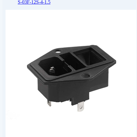
S-03F-12S-4-1.5