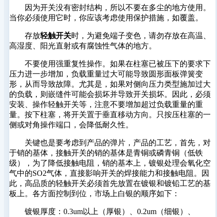
因为开关没有密封结构，所以不要在多尘的地方使用。
当你必须使用它时，你应该考虑使用保护措施，如覆盖。
存放
轻触开关
时，为避免端子变色，请勿存放在高温、
高湿度、阳光直射或有腐蚀性气体的地方。
不要使用强重复性操作。如果在柱塞已被压下的要求下
压力进一步增加，负载重量过大可能导致圆形面板弹簧变
形，从而导致故障。尤其是，如果对侧向压力类型施加过大
的负载，则嵌缝件可能会损坏并导致开关损坏。因此，必须
安装、操作轻触开关等，注意不要增加超过负载重量的重
量。按下柱塞，将开关置于垂直移动方向。只按压柱塞的一
侧或对角操作端口，会降低耐久性。
关键也是要考虑到产品的弹片，产品的工艺，首先，对
于销的基体，接触开关的销的基体是青铜或磷青铜（低铁
级），为了降低接触电阻，销的基本上，镀银处理会氧化空
气中的SO2气体，直接影响开关的焊接能力和接触电阻。因
此，高品质的轻触开关必须首先放置在镀银和镀铅工艺的基
板上。各方面控制到位，市场上白银的顺序如下：
镀银厚度：0.3um以上（厚银）、0.2um（细银）、